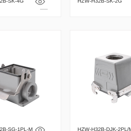
2B-SK-4G
HZW-H32B-SK-2G
2B-SG-1PL-M
HZW-H32B-DJK-2PL/