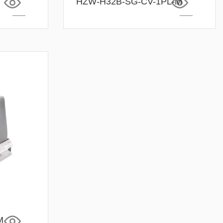
HZW-H32B-SG-CV-1PL-M
M